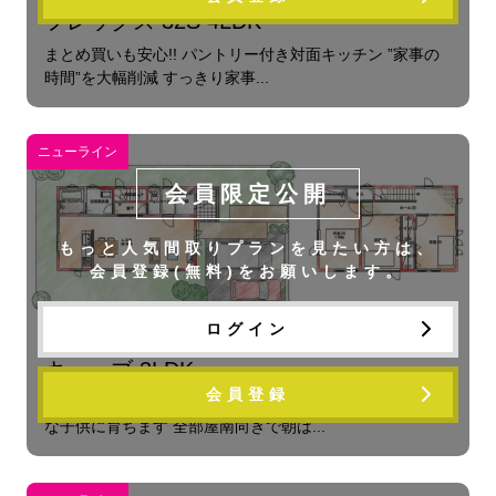
フレックス 32S 4LDK
まとめ買いも安心!! パントリー付き対面キッチン ”家事の
時間”を大幅削減 すっきり家事...
ニューライン
会員限定公開
もっと人気間取りプランを見たい方は、
会員登録(無料)をお願いします。
ログイン
キューブ 3LDK
会員登録
広々リビングは子育てに優しい！大きな遊具も置けて元気
な子供に育ちます 全部屋南向きで朝は...