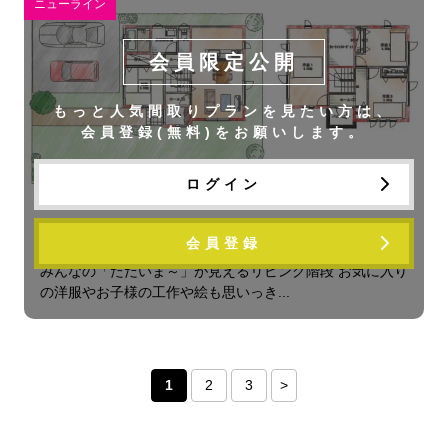
ニューライン
会員限定公開
もっと人気間取りプランを見たい方は、
会員登録(無料)をお願いします。
ログイン
プリムラ 4LDK
会員登録
みんなの「ただいま～」が見えるリビング階段 お気に入り
の洋服やお子様の工作や絵も思いっき...
1
2
3
>