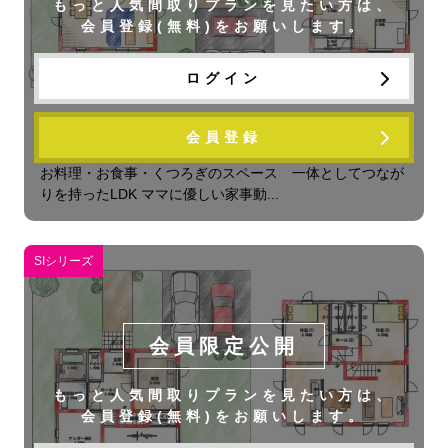
もっと人気間取りプランを見たい方は、
会員登録(無料)をお願いします。
ログイン
会員登録
フレックス 32EW 3LDK
お料理・お食事・くつろぎのスペース 一体としてつなが
りを持ったLDK ママに優しい家事動...
SIシリーズ
会員限定公開
もっと人気間取りプランを見たい方は、
会員登録(無料)をお願いします。