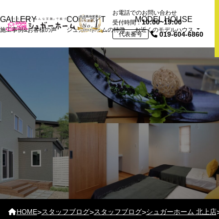
お電話でのお問い合わせ
GALLERY
CONCEPT
MODEL HOUSE
10:00~19:00
受付時間：
施工事例&お客様の声
シュガーホームの特徴
お近くのモデルハウス
019-604-6860
代表番号
近くの展示場＆モデル
ハウスTOP
おうちづくり情報館
モデルハウス
HOME
スタッフブログ
スタッフブログ
シュガーホーム 北上店
>
>
>