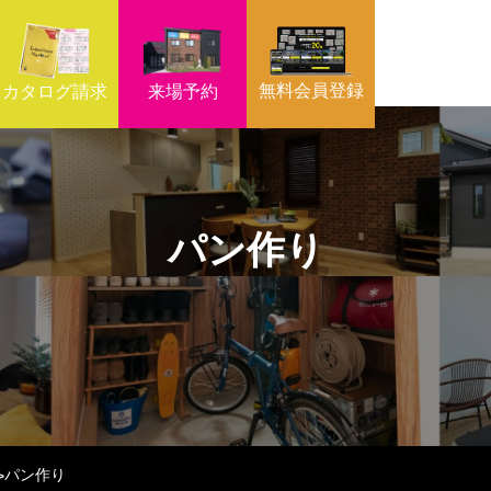
無料会員登録
カタログ請求
来場予約
パン作り
パン作り
>