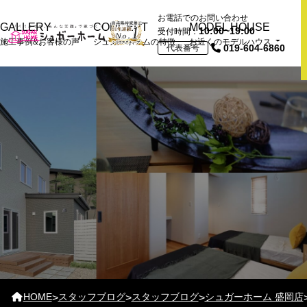
お電話でのお問い合わせ
GALLERY
CONCEPT
MODEL HOUSE
10:00~19:00
受付時間：
施工事例&お客様の声
シュガーホームの特徴
お近くのモデルハウス
019-604-6860
代表番号
近くの展示場＆モデル
ハウスTOP
おうちづくり情報館
モデルハウス
HOME
スタッフブログ
スタッフブログ
シュガーホーム 盛岡店
>
>
>