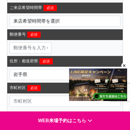
ご来店希望時間帯
必須
郵便番号
必須
住所：都道府県
必須
市町村区
必須
※半角英数は使用できません
WEB来場予約はこちら
番地・建物名等
必須