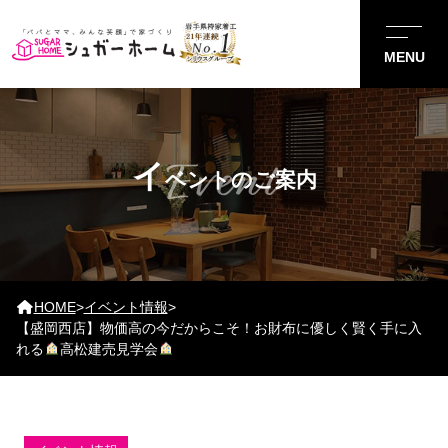
Event
イ
ベントのご案内
HOME
>
イベント情報
>
【盛岡西店】物価高の今だからこそ！お財布に優しく賢く手に入
れる
高松建売見学会