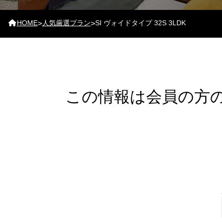
HOME
人気厳選プラン
SI ヴォイドタイプ 32S 3LDK
>
>
この情報は会員の方