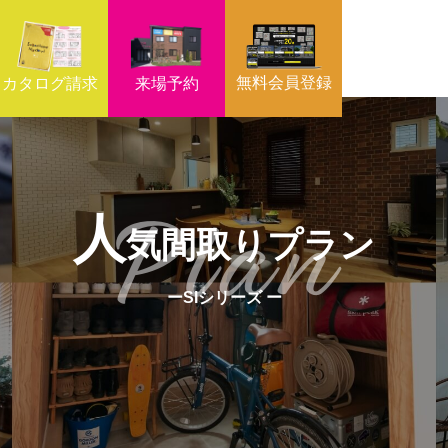
無料会員登録
カタログ請求
来場予約
Plan
人
気間取りプラン
ー
SIシリーズ
ー