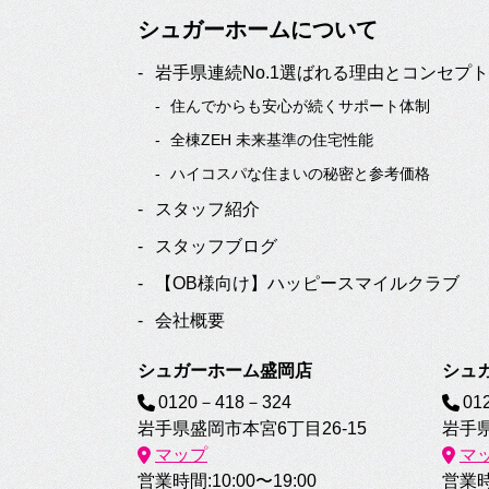
シュガーホームについて
岩手県連続No.1選ばれる理由とコンセプト
住んでからも安心が続くサポート体制
全棟ZEH 未来基準の住宅性能
ハイコスパな住まいの秘密と参考価格
スタッフ紹介
スタッフブログ
【OB様向け】ハッピースマイルクラブ
会社概要
シュガーホーム盛岡店
シュ
0120－418－324
01
岩手県盛岡市本宮6丁目26-15
岩手県
マップ
マ
営業時間:10:00〜19:00
営業時間