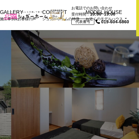
お電話でのお問い合わせ
GALLERY
CONCEPT
MODEL HOUSE
10:00~19:00
受付時間：
施工事例&お客様の声
シュガーホームの特徴
お近くのモデルハウス
019-604-6860
代表番号
近くの展示場＆モデル
ハウスTOP
おうちづくり情報館
モデルハウス