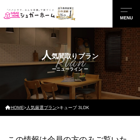
人
気間取りプラン
Plan
ー
ニューライン
ー
HOME
>
人気厳選プラン
>
キューブ 3LDK
この情報は会員の方のみご覧いた